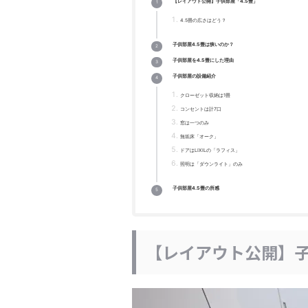
【レイアウト公開】子供部屋「4.5畳」
4.5畳の広さはどう？
子供部屋4.5畳は狭いのか？
子供部屋を4.5畳にした理由
子供部屋の設備紹介
クローゼット収納は1畳
コンセントは計7口
窓は一つのみ
無垢床「オーク」
ドアはLIXILの「ラフィス」
照明は「ダウンライト」のみ
子供部屋4.5畳の所感
【レイアウト公開】子