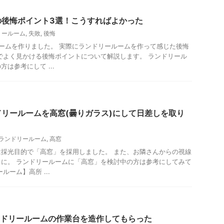
の後悔ポイント3選！こうすればよかった
リールーム
,
失敗
,
後悔
ームを作りました。 実際にランドリールームを作って感じた後悔
でよく見かける後悔ポイントについて解説します。 ランドリール
は参考にして ...
リールームを高窓(曇りガラス)にして日差しを取り
ランドリールーム
,
高窓
採光目的で「高窓」を採用しました。 また、お隣さんからの視線
に。 ランドリールームに「高窓」を検討中の方は参考にしてみて
ルーム】高所 ...
ンドリールームの作業台を造作してもらった