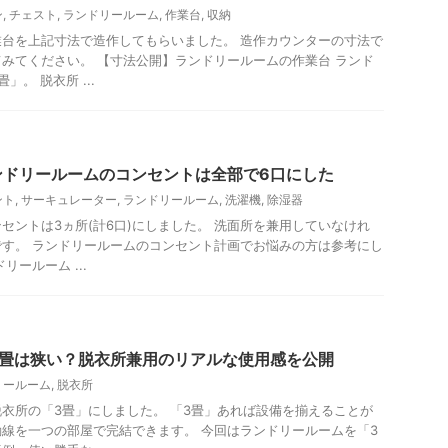
ン
,
チェスト
,
ランドリールーム
,
作業台
,
収納
台を上記寸法で造作してもらいました。 造作カウンターの寸法で
みてください。 【寸法公開】ランドリールームの作業台 ランド
。 脱衣所 ...
ンドリールームのコンセントは全部で6口にした
ント
,
サーキュレーター
,
ランドリールーム
,
洗濯機
,
除湿器
セントは3ヵ所(計6口)にしました。 洗面所を兼用していなけれ
す。 ランドリールームのコンセント計画でお悩みの方は参考にし
リールーム ...
3畳は狭い？脱衣所兼用のリアルな使用感を公開
リールーム
,
脱衣所
衣所の「3畳」にしました。 「3畳」あれば設備を揃えることが
線を一つの部屋で完結できます。 今回はランドリールームを「3