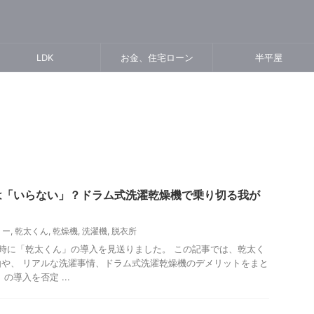
LDK
お金、住宅ローン
半平屋
は「いらない」？ドラム式洗濯乾燥機で乗り切る我が
リー
,
乾太くん
,
乾燥機
,
洗濯機
,
脱衣所
時に「乾太くん」の導入を見送りました。 この記事では、乾太く
や、 リアルな洗濯事情、ドラム式洗濯乾燥機のデメリットをまと
の導入を否定 ...