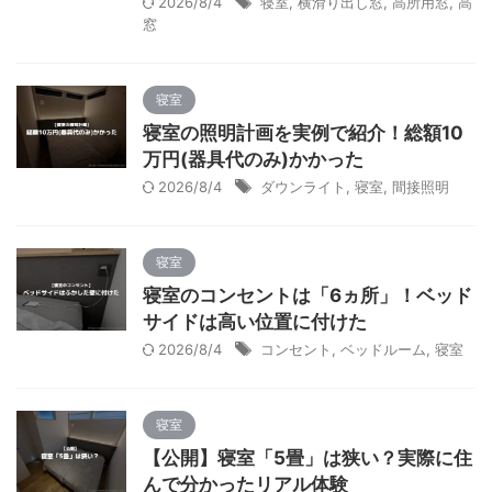
2026/8/4
寝室
,
横滑り出し窓
,
高所用窓
,
高
窓
寝室
寝室の照明計画を実例で紹介！総額10
万円(器具代のみ)かかった
2026/8/4
ダウンライト
,
寝室
,
間接照明
寝室
寝室のコンセントは「6ヵ所」！ベッド
サイドは高い位置に付けた
2026/8/4
コンセント
,
ベッドルーム
,
寝室
寝室
【公開】寝室「5畳」は狭い？実際に住
んで分かったリアル体験