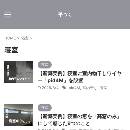
平つく
HOME
>
寝室
>
寝室
寝室
【新築実例】寝室に室内物干しワイヤ
ー「pid4M」を設置
2026/8/4
pid4M
,
室内干し
,
寝室
寝室
【新築実例】寝室の窓を「高窓のみ」
にして感じた9つのこと