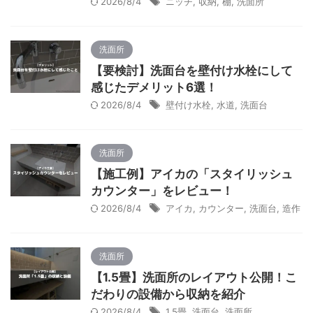
2026/8/4
ニッチ
,
収納
,
棚
,
洗面所
洗面所
【要検討】洗面台を壁付け水栓にして
感じたデメリット6選！
2026/8/4
壁付け水栓
,
水道
,
洗面台
洗面所
【施工例】アイカの「スタイリッシュ
カウンター」をレビュー！
2026/8/4
アイカ
,
カウンター
,
洗面台
,
造作
洗面所
【1.5畳】洗面所のレイアウト公開！こ
だわりの設備から収納を紹介
2026/8/4
1.5畳
,
洗面台
,
洗面所