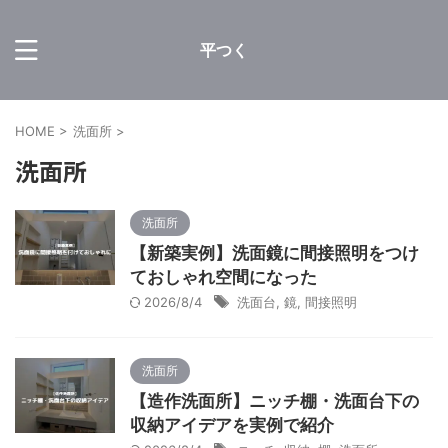
平つく
HOME
>
洗面所
>
洗面所
洗面所
【新築実例】洗面鏡に間接照明をつけ
ておしゃれ空間になった
2026/8/4
洗面台
,
鏡
,
間接照明
洗面所
【造作洗面所】ニッチ棚・洗面台下の
収納アイデアを実例で紹介