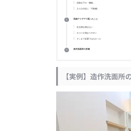
洗面台下の「棚板」
入り口付近に「可動棚」
収納アイデアで思ったこと
生活感を隠せない
ホコリが溜まりやすい
そこまで必要ではなかった
造作洗面所の所感
【実例】造作洗面所