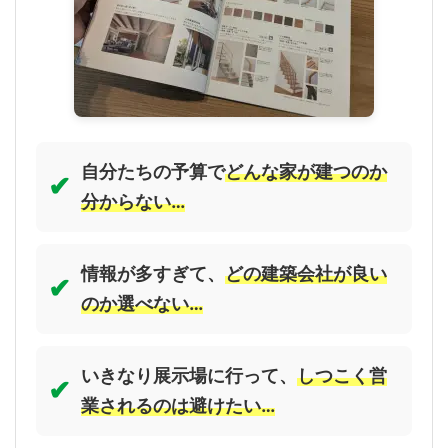
自分たちの予算で
どんな家が建つのか
✔
分からない…
情報が多すぎて、
どの建築会社が良い
✔
のか選べない…
いきなり展示場に行って、
しつこく営
✔
業されるのは避けたい…