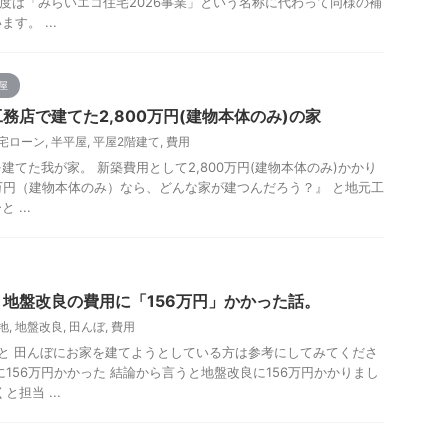
6年度は「みらいエコ住宅2026事業」という名称に代わって同様の補
す。 ...
屋
務店で建てた2,800万円(建物本体のみ)の家
宅ローン
,
半平屋
,
平屋2階建て
,
費用
建てた我が家。 新築費用として2,800万円(建物本体のみ)かかり
00万円（建物本体のみ）なら、どんな家が建つんだろう？』 と地元工
...
地盤改良の費用に「156万円」かかった話。
地
,
地盤改良
,
田んぼ
,
費用
と 田んぼにお家を建てようとしている方は参考にしてみてくださ
に156万円かかった 結論から言うと地盤改良に156万円かかりまし
担当 ...