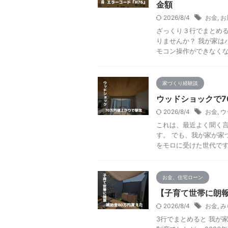
金額
2026/8/4
お金
,
お
ざっくり３行でまとめる
りませんか？ 我が家は
モコン操作ができなくなり
家づくり経験談
ウッドショックで7
2026/8/4
お金
,
ウ
これは、最近よく聞く言
す。 でも、我が家が家づ
をモロに受けた世代です。 
お金、住宅ローン
【子育て世帯に朗報
2026/8/4
お金
,
み
3行でまとめると 我が