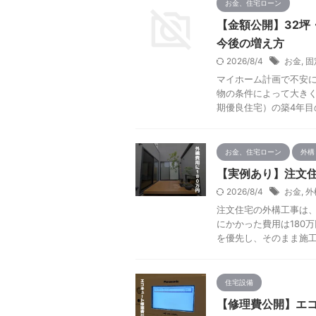
お金、住宅ローン
【金額公開】32坪
今後の増え方
2026/8/4
お金
,
固
マイホーム計画で不安に
物の条件によって大きく
期優良住宅）の築4年目の
お金、住宅ローン
外構
【実例あり】注文住
2026/8/4
お金
,
外
注文住宅の外構工事は、
にかかった費用は180
を優先し、そのまま施工を
住宅設備
【修理費公開】エコ