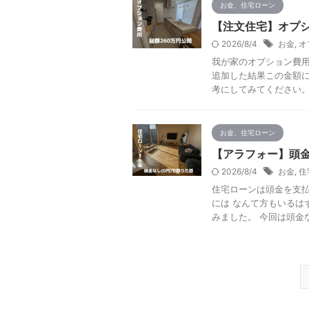
お金、住宅ローン
【注文住宅】オプシ
2026/8/4
お金
,
オ
我が家のオプション費用
追加した結果この金額に
考にしてみてください。 【
お金、住宅ローン
【アラフォー】頭金
2026/8/4
お金
,
住
住宅ローンは頭金を支払
には なんて方もいるは
みました。 今回は頭金なし