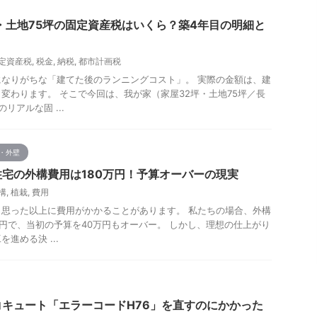
・土地75坪の固定資産税はいくら？築4年目の明細と
定資産税
,
税金
,
納税
,
都市計画税
なりがちな「建てた後のランニングコスト」。 実際の金額は、建
変わります。 そこで今回は、我が家（家屋32坪・土地75坪／長
リアルな固 ...
・外壁
宅の外構費用は180万円！予算オーバーの現実
構
,
植栽
,
費用
思った以上に費用がかかることがあります。 私たちの場合、外構
万円で、当初の予算を40万円もオーバー。 しかし、理想の仕上がり
進める決 ...
キュート「エラーコードH76」を直すのにかかった