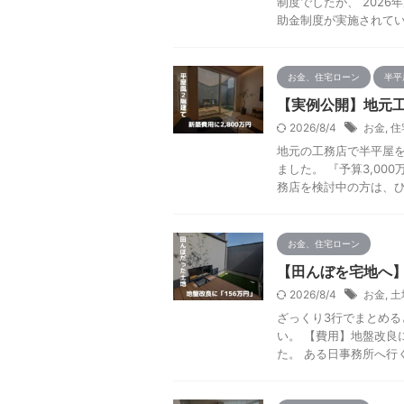
制度でしたが、 202
助金制度が実施されていま
お金、住宅ローン
半平
【実例公開】地元工
2026/8/4
お金
,
住
地元の工務店で半平屋を
ました。 『予算3,0
務店を検討中の方は、ひと 
お金、住宅ローン
【田んぼを宅地へ】
2026/8/4
お金
,
土
ざっくり3行でまとめる
い。 【費用】地盤改良
た。 ある日事務所へ行くと