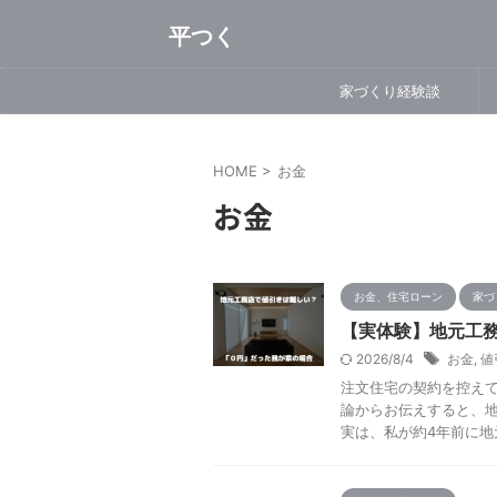
平つく
家づくり経験談
HOME
>
お金
お金
お金、住宅ローン
家づ
【実体験】地元工
2026/8/4
お金
,
値
注文住宅の契約を控えて
論からお伝えすると、
実は、私が約4年前に地元