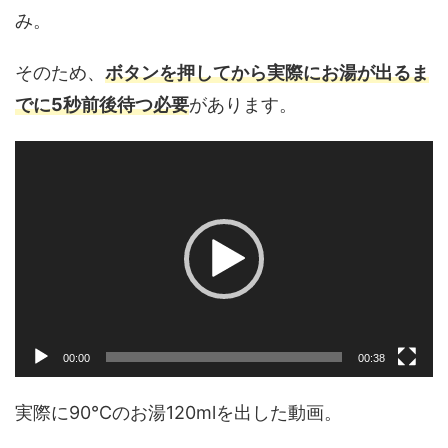
み。
そのため、
ボタンを押してから実際にお湯が出るま
でに5秒前後待つ必要
があります。
動
画
プ
レ
ー
ヤ
ー
00:00
00:38
実際に90℃のお湯120mlを出した動画。