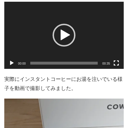
動
画
プ
レ
ー
ヤ
ー
00:00
00:35
実際にインスタントコーヒーにお湯を注いでいる様
子を動画で撮影してみました。