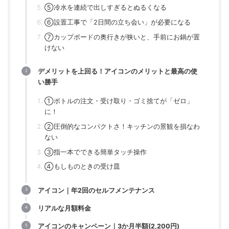
⑤冷水を連続で出しすぎるとぬるくなる
⑥設置工事で「2日間の立ち会い」が必要になる
⑦カップボードの奥行きが狭いと、手前にお鍋が置
けない
デメリットを上回る！アイコンのメリットと最高の使
い勝手
①ボトルの注文・受け取り・ゴミ捨てが「ゼロ」
に！
②圧倒的なコンパクトさ！キッチンの景観を損なわ
ない
③指一本でできる簡単タッチ操作
④もしものときの受け皿
アイコン｜年2回のセルフメンテナンス
リアルな月額料金
アイコンのキャンペーン｜3か月半額(2,200円)