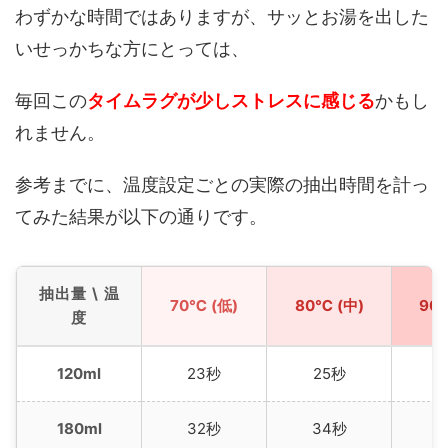
わずかな時間ではありますが、サッとお湯を出した
いせっかちな方にとっては、
毎回この
タイムラグが少しストレスに感じる
かもし
れません。
参考までに、温度設定ごとの実際の抽出時間を計っ
てみた結果が以下の通りです。
抽出量 \ 温
70℃ (低)
80℃ (中)
90
度
120ml
23秒
25秒
2
180ml
32秒
34秒
3