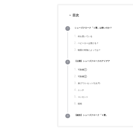
目次
シューズクローク「１畳」は狭いのか？
何を置いている
ベビーカーは置ける？
物置の有無によっては？
【公開】シューズクロークのアイデア
可動棚①
可動棚②
扉(アウトセット引き戸)
ニッチ
コンセント
照明
【総括】シューズクローク「１畳」