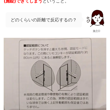
(施錠)できてしまう
ということ。
どのくらいの距離で反応するの？
施主D